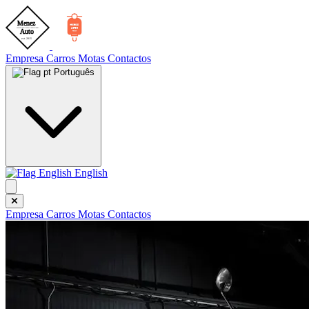
Empresa
Carros
Motas
Contactos
Português
English
Empresa
Carros
Motas
Contactos