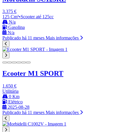
3.375 €
125 Cm³
•
Scooter até 125cc
N/a
Gasolina
N/a
Publicado há 11 meses
Mais informações
Ecooter M1 SPORT
1.650 €
Utilitária
0 Km
Elétrico
2025-08-28
Publicado há 11 meses
Mais informações