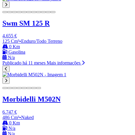
Swm SM 125 R
4.655 €
125 Cm³
•
Enduro/Todo Terreno
0 Km
Gasolina
N/a
Publicado há 11 meses
Mais informações
Morbidelli M502N
6.747 €
486 Cm³
•
Naked
0 Km
N/a
N/a