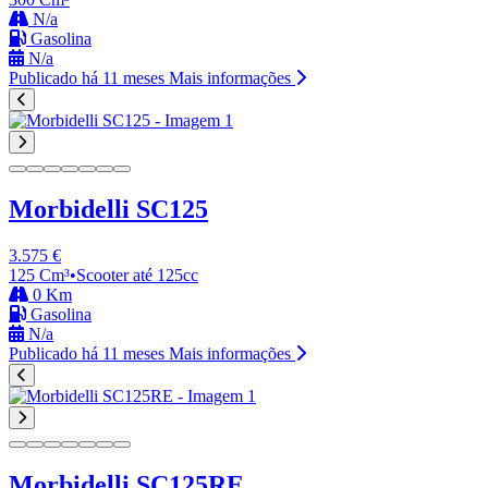
N/a
Gasolina
N/a
Publicado há 11 meses
Mais informações
Morbidelli SC125
3.575 €
125 Cm³
•
Scooter até 125cc
0 Km
Gasolina
N/a
Publicado há 11 meses
Mais informações
Morbidelli SC125RE