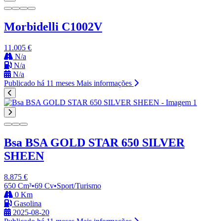
Morbidelli C1002V
11.005 €
N/a
N/a
N/a
Publicado há 11 meses
Mais informações
Bsa BSA GOLD STAR 650 SILVER
SHEEN
8.875 €
650 Cm³
•
69 Cv
•
Sport/Turismo
0 Km
Gasolina
2025-08-20