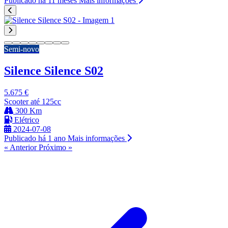
Publicado há 11 meses
Mais informações
Semi-novo
Silence Silence S02
5.675 €
Scooter até 125cc
300 Km
Elétrico
2024-07-08
Publicado há 1 ano
Mais informações
« Anterior
Próximo »