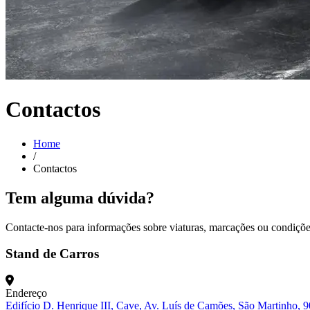
Contactos
Home
/
Contactos
Tem alguma dúvida?
Contacte-nos para informações sobre viaturas, marcações ou condiçõe
Stand de Carros
Endereço
Edifício D. Henrique III, Cave, Av. Luís de Camões, São Martinho, 