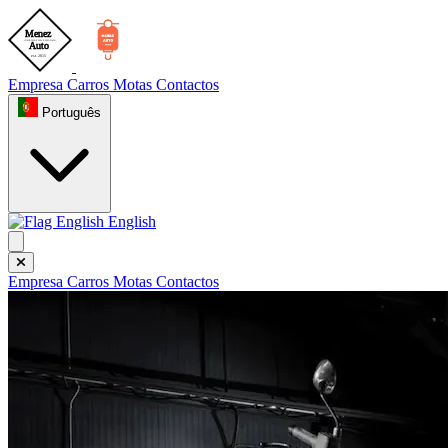
Empresa
Carros
Motas
Contactos
Português
English
Empresa
Carros
Motas
Contactos