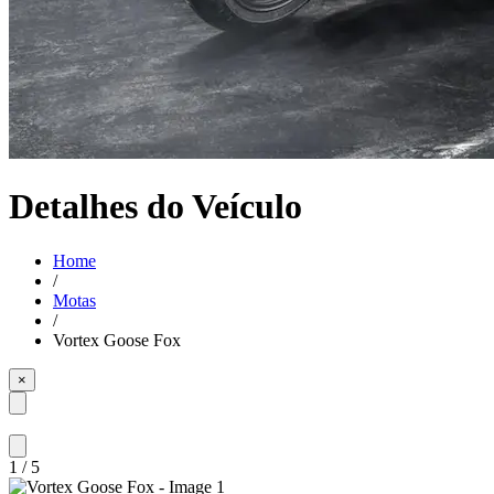
Detalhes do Veículo
Home
/
Motas
/
Vortex Goose Fox
×
1
/
5