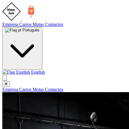
Empresa
Carros
Motas
Contactos
Português
English
Empresa
Carros
Motas
Contactos