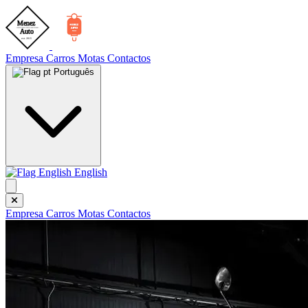
Empresa
Carros
Motas
Contactos
Português
English
Empresa
Carros
Motas
Contactos