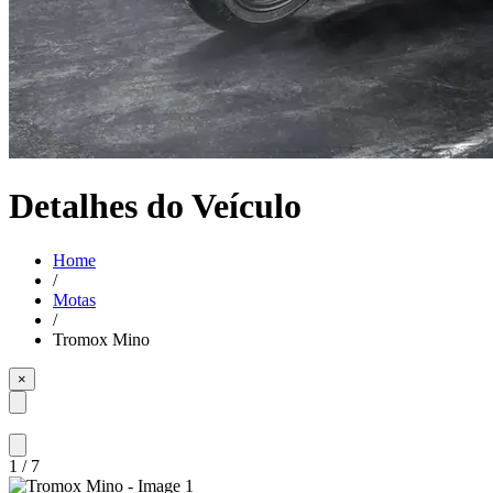
Detalhes do Veículo
Home
/
Motas
/
Tromox Mino
×
1
/
7