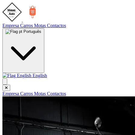
Empresa
Carros
Motas
Contactos
Português
English
Empresa
Carros
Motas
Contactos