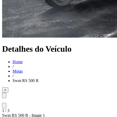
Detalhes do Veículo
Home
/
Motas
/
Swm RS 500 R
×
1
/
3