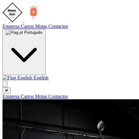
Empresa
Carros
Motas
Contactos
Português
English
Empresa
Carros
Motas
Contactos