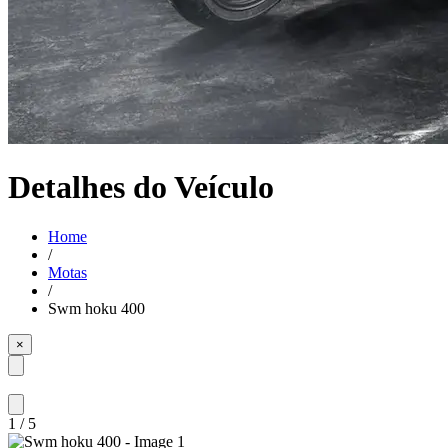
Detalhes do Veículo
Home
/
Motas
/
Swm hoku 400
×
1
/
5