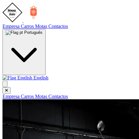
Empresa
Carros
Motas
Contactos
Português
English
Empresa
Carros
Motas
Contactos