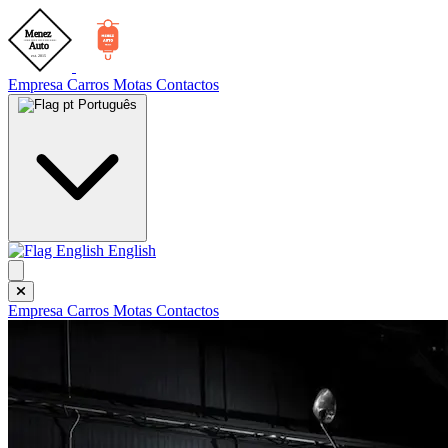
Empresa
Carros
Motas
Contactos
Português
English
Empresa
Carros
Motas
Contactos