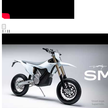
1
/
11