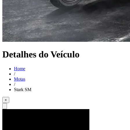
Detalhes do Veículo
Home
/
Motas
/
Stark SM
×