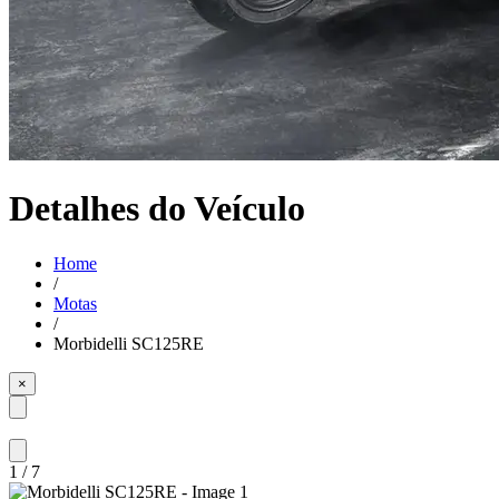
Detalhes do Veículo
Home
/
Motas
/
Morbidelli SC125RE
×
1
/
7