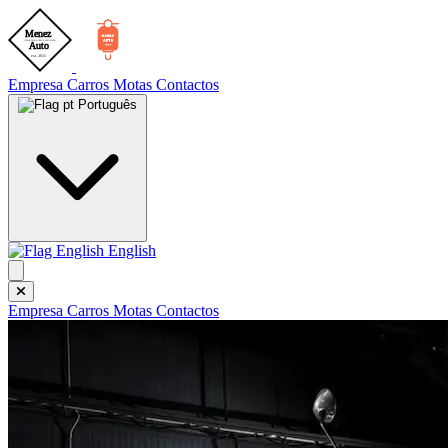
Empresa
Carros
Motas
Contactos
Português
English
Empresa
Carros
Motas
Contactos