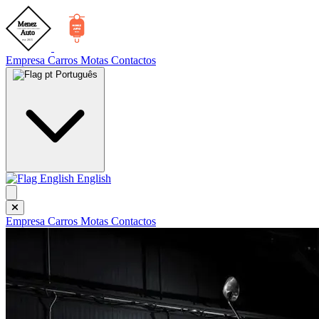
Empresa
Carros
Motas
Contactos
Português
English
Empresa
Carros
Motas
Contactos