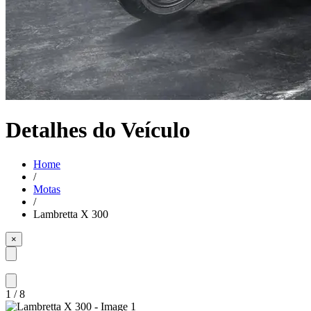
Detalhes do Veículo
Home
/
Motas
/
Lambretta X 300
×
1
/
8