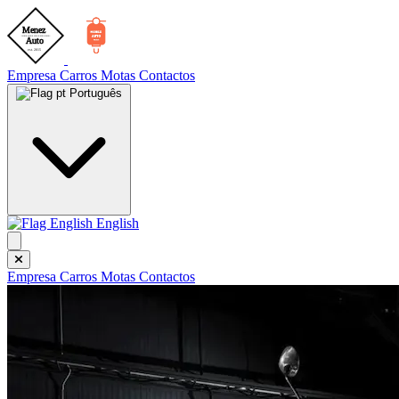
Empresa
Carros
Motas
Contactos
Português
English
Empresa
Carros
Motas
Contactos