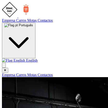
Empresa
Carros
Motas
Contactos
Português
English
Empresa
Carros
Motas
Contactos