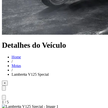
Detalhes do Veículo
Home
/
Motas
/
Lambretta V125 Special
×
1
/
5