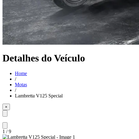
Detalhes do Veículo
Home
/
Motas
/
Lambretta V125 Special
×
1
/
9