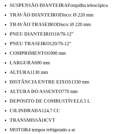
SUSPENSÃO DIANTEIRA
Forquilha telescópica
TRAVÃO DIANTEIRO
Disco: Ø 220 mm
TRAVÃO TRASEIRO
Disco: Ø 220 mm
PNEU DIANTEIRO
110/70-12"
PNEU TRASEIRO
120/70-12"
COMPRIMENTO
1900 mm
LARGURA
690 mm
ALTURA
1130 mm
DISTÂNCIA ENTRE EIXOS
1330 mm
ALTURA DO ASSENTO
770 mm
DEPÓSITO DE COMBUSTÍVEL
6.5 L
CILINDRADA
124,7 CC
TRANSMISSÃO
CVT
MOTOR
4 tempos refrigerado a ar