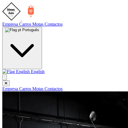
Empresa
Carros
Motas
Contactos
Português
English
Empresa
Carros
Motas
Contactos