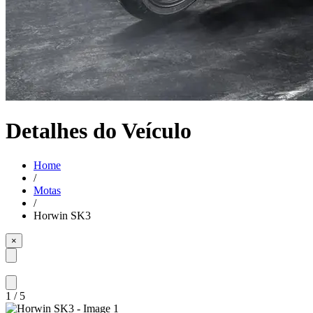
Detalhes do Veículo
Home
/
Motas
/
Horwin SK3
×
1
/
5