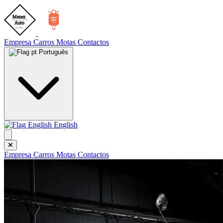
Empresa
Carros
Motas
Contactos
Português
English
Empresa
Carros
Motas
Contactos