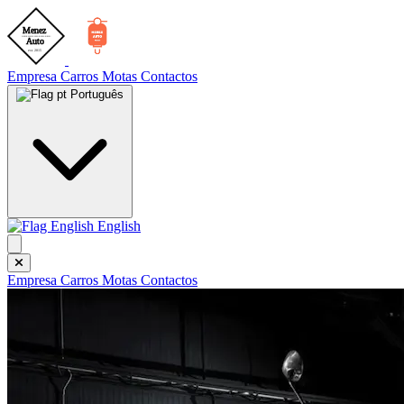
Empresa
Carros
Motas
Contactos
Português
English
Empresa
Carros
Motas
Contactos