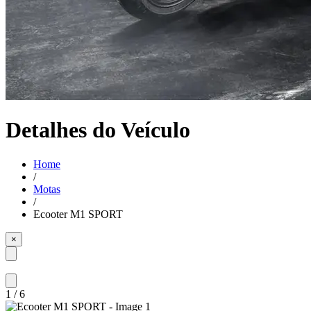
Detalhes do Veículo
Home
/
Motas
/
Ecooter M1 SPORT
×
1
/
6