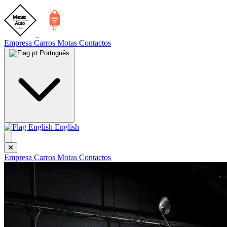
Empresa
Carros
Motas
Contactos
Português
English
Empresa
Carros
Motas
Contactos