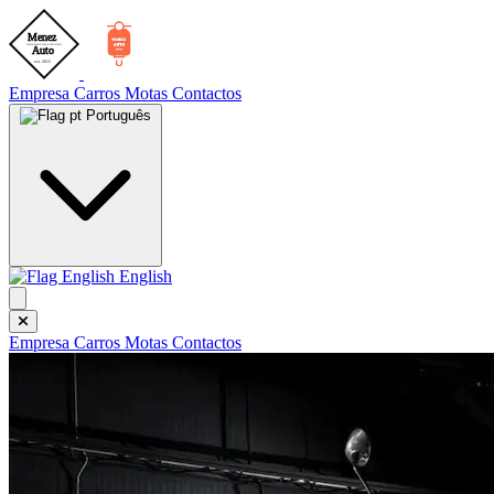
Empresa
Carros
Motas
Contactos
Português
English
Empresa
Carros
Motas
Contactos