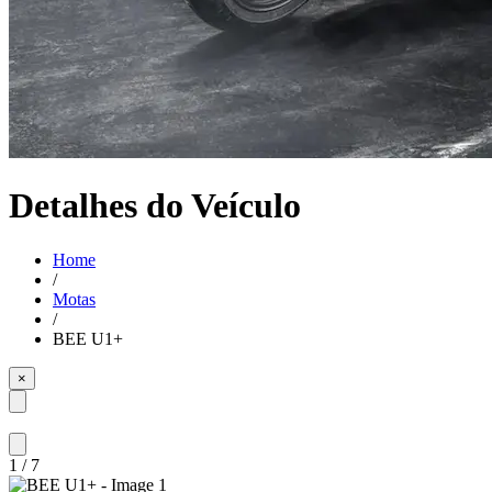
Detalhes do Veículo
Home
/
Motas
/
BEE U1+
×
1
/
7