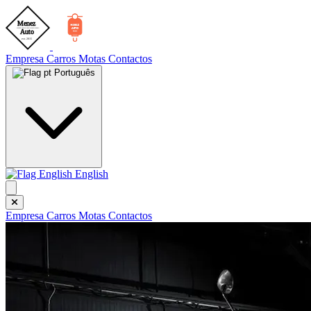
Empresa
Carros
Motas
Contactos
Português
English
Empresa
Carros
Motas
Contactos