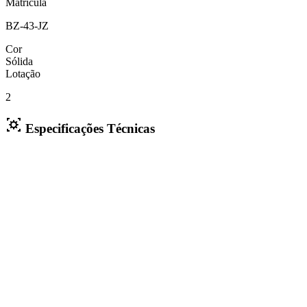
Matrícula
BZ-43-JZ
Cor
Sólida
Lotação
2
Especificações Técnicas