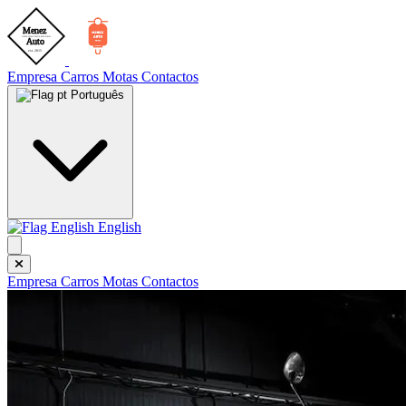
Empresa
Carros
Motas
Contactos
Português
English
Empresa
Carros
Motas
Contactos