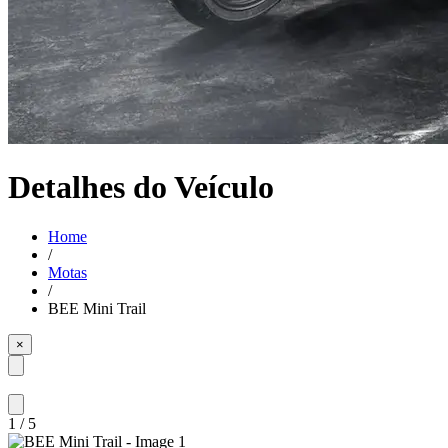
Detalhes do Veículo
Home
/
Motas
/
BEE Mini Trail
×
1
/
5