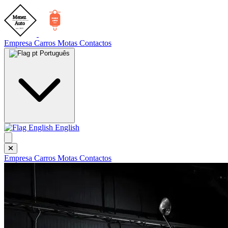
Empresa
Carros
Motas
Contactos
Português
English
Empresa
Carros
Motas
Contactos