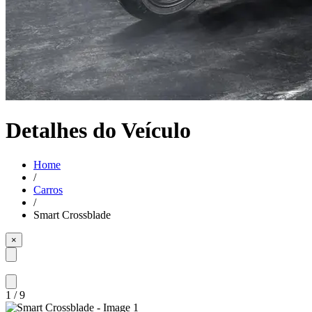
Detalhes do Veículo
Home
/
Carros
/
Smart Crossblade
×
1
/
9