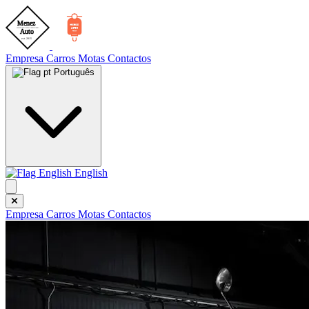
Empresa
Carros
Motas
Contactos
Português
English
Empresa
Carros
Motas
Contactos