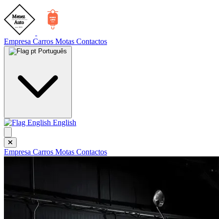
Empresa
Carros
Motas
Contactos
Português
English
Empresa
Carros
Motas
Contactos