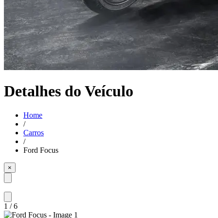
Detalhes do Veículo
Home
/
Carros
/
Ford Focus
×
1
/
6