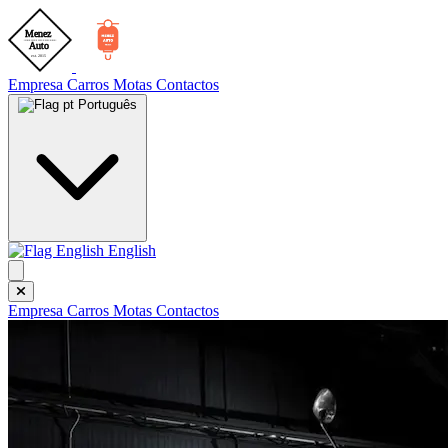
Empresa
Carros
Motas
Contactos
Português
English
Empresa
Carros
Motas
Contactos