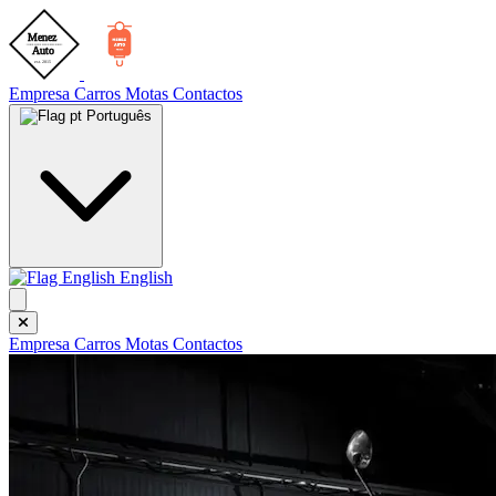
Empresa
Carros
Motas
Contactos
Português
English
Empresa
Carros
Motas
Contactos