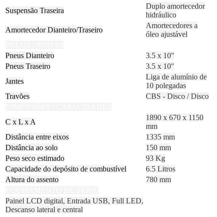
Duplo amortecedor
Suspensão Traseira
hidráulico
Amortecedores a
Amortecedor Dianteiro/Traseiro
óleo ajustável
PNEUS / RODAS
Pneus Dianteiro
3.5 x 10"
Pneus Traseiro
3.5 x 10"
Liga de alumínio de
Jantes
10 polegadas
Travões
CBS - Disco / Disco
DIMENSÕES / CAPACIDADES
1890 x 670 x 1150
C x L x A
mm
Distância entre eixos
1335 mm
Distância ao solo
150 mm
Peso seco estimado
93 Kg
Capacidade do depósito de combustível
6.5 Litros
Altura do assento
780 mm
EQUIPAMENTO DE SÉRIE
Painel LCD digital, Entrada USB, Full LED,
Descanso lateral e central