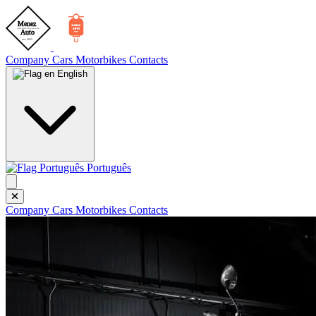
Company
Cars
Motorbikes
Contacts
English
Português
Company
Cars
Motorbikes
Contacts