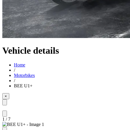
Vehicle details
Home
/
Motorbikes
/
BEE U1+
×
1
/
7