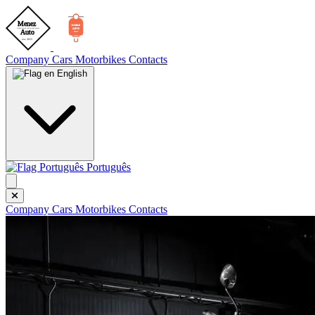
Company
Cars
Motorbikes
Contacts
English
Português
Company
Cars
Motorbikes
Contacts